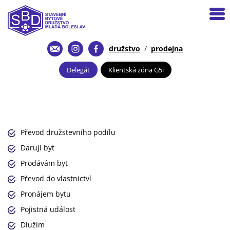
družstvo
/
prodejna
Delegát
Klientská zóna G5i
Převod družstevního podílu
Daruji byt
Prodávám byt
Převod do vlastnictví
Pronájem bytu
Pojistná událost
Dlužím