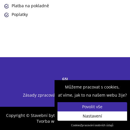
Platba na pokladně
Poplatky
G5I
Můžeme pracovat s cookies,
Zásady zpracování ochrany osobních údajů
ať víme, jak to na našem webu žije?
Copyright © Stavební bytové družstvo Mladá Boleslav 2026 |
Nastavení
Tvorba webu
UVM interactive
Cookies
Zpracování osobních údajů