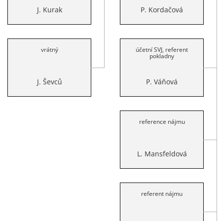
J. Kurak
P. Kordačová
vrátný
účetní SVJ, referent
pokladny
J. Ševců
P. Váňová
reference nájmu
L. Mansfeldová
referent nájmu