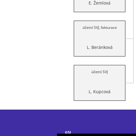
E. Žemlová
účetní SVJ, fakturace
L. Beránková
účetní SVJ
L. Kupcová
G5I