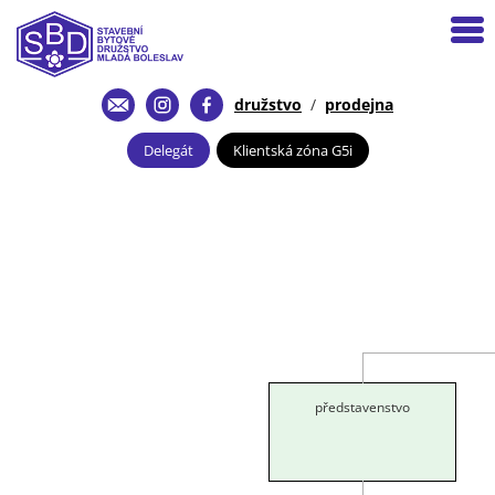
družstvo
/
prodejna
Delegát
Klientská zóna G5i
představenstvo