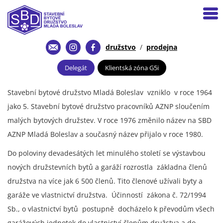
družstvo
/
prodejna
Delegát
Klientská zóna G5i
Stavební bytové družstvo Mladá Boleslav vzniklo v roce 1964
jako 5. Stavební bytové družstvo pracovníků AZNP sloučením
malých bytových družstev. V roce 1976 změnilo název na SBD
AZNP Mladá Boleslav a současný název přijalo v roce 1980.
Do poloviny devadesátých let minulého století se výstavbou
nových družstevních bytů a garáží rozrostla základna členů
družstva na více jak 6 500 členů. Tito členové užívali byty a
garáže ve vlastnictví družstva. Účinností zákona č. 72/1994
Sb., o vlastnictví bytů postupně docházelo k převodům všech
garážových jednotek do vlastnictví členům družstva a do