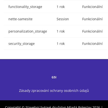
functionality_storage
1 rok
Funkcionální
nette-samesite
Session
Funkcionální
personalization_storage
1 rok
Funkcionální
security_storage
1 rok
Funkcionální
G5I
Zásady zpracování ochrany osobních údajů
Copyright © Stavební bytové družstvo Mladá Boleslav 2026 |